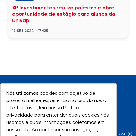
XP Investimentos realiza palestra e abre
oportunidade de estágio para alunos da
Univap
19 SET 2024 - 17H25
Nós utilizamos cookies com objetivo de
Nós utilizamos cookies com objetivo de
prover a melhor experiência no uso do nosso
prover a melhor experiência no uso do nosso
site. Por favor, leia nossa Política de
site. Por favor, leia nossa Política de
UNIVAP - Todos os direitos reservados
privacidade para entender quais cookies nós
privacidade para entender quais cookies nós
usamos e quais informações coletamos em
usamos e quais informações coletamos em
nosso site. Ao continuar sua navegação,
nosso site. Ao continuar sua navegação,
AV. SHISHIMA HIFUMI, 2911 - URBANOVA - SÃO JOSÉ DOS CAMPOS - SP - FONE: (12)