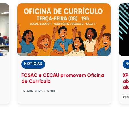
NOTÍCIAS
N
FCSAC e CECAU promovem Oficina
XP
de Currículo
ab
al
07 ABR 2025 - 17H00
19 