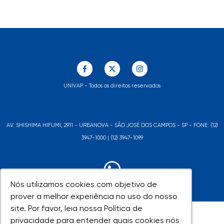
UNIVAP - Todos os direitos reservados
AV. SHISHIMA HIFUMI, 2911 - URBANOVA - SÃO JOSÉ DOS CAMPOS - SP - FONE: (12)
3947-1000 | (12) 3947-1099
Nós utilizamos cookies com objetivo de
Nós utilizamos cookies com objetivo de
prover a melhor experiência no uso do nosso
prover a melhor experiência no uso do nosso
site. Por favor, leia nossa Política de
site. Por favor, leia nossa Política de
privacidade para entender quais cookies nós
privacidade para entender quais cookies nós