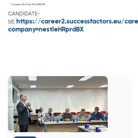
CANDIDATE-
https://career2.successfactors.eu/car
SE:
company=nestleHRprdBX