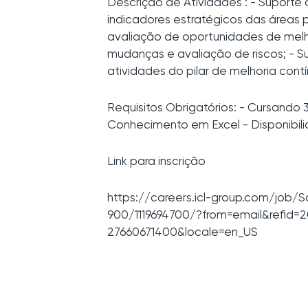
Descrição de Atividades : - Suport
indicadores estratégicos das áreas 
avaliação de oportunidades de melh
mudanças e avaliação de riscos; - 
atividades do pilar de melhoria cont
Requisitos Obrigatórios: - Cursando
Conhecimento em Excel - Disponibili
Link para inscrição
https://careers.icl-group.com/jo
900/1119694700/?from=email&refid
27660671400&locale=en_US