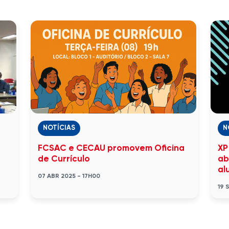
NOTÍCIAS
N
FCSAC e CECAU promovem Oficina
XP
de Currículo
ab
al
07 ABR 2025 - 17H00
19 