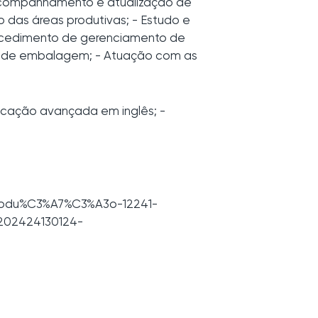
 Acompanhamento e atualização de
 das áreas produtivas; - Estudo e
rocedimento de gerenciamento de
or de embalagem; - Atuação com as
nicação avançada em inglês; -
Produ%C3%A7%C3%A3o-12241-
202424130124-