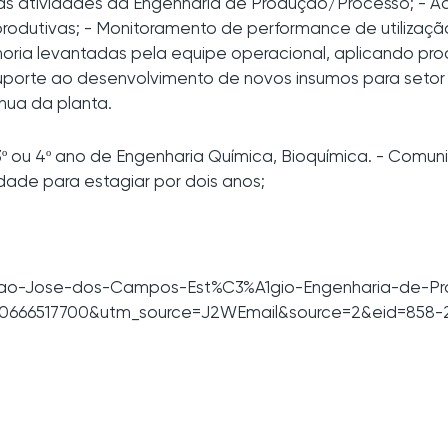
e às atividades da Engenharia de Produção/Processo; -
produtivas; - Monitoramento de performance de utilização
oria levantadas pela equipe operacional, aplicando p
Suporte ao desenvolvimento de novos insumos para set
ínua da planta.
 3º ou 4º ano de Engenharia Química, Bioquímica. - Comu
dade para estagiar por dois anos;
b/Sao-Jose-dos-Campos-Est%C3%A1gio-Engenharia-de-
=20666517700&utm_source=J2WEmail&source=2&eid=858-