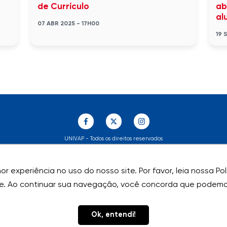
de Currículo
ab
al
07 ABR 2025 - 17H00
19 
UNIVAP - Todos os direitos reservados
r experiência no uso do nosso site. Por favor, leia nossa P
r experiência no uso do nosso site. Por favor, leia nossa P
e. Ao continuar sua navegação, você concorda que podemos
e. Ao continuar sua navegação, você concorda que podemos
Ok, entendi!
Ok, entendi!