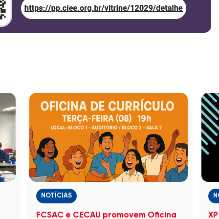
NOTÍCIAS
N
FCSAC e CECAU promovem Oficina
XP