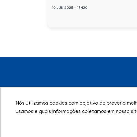
10 JUN 2025 - 17H20
Nós utilizamos cookies com objetivo de prover a melho
Nós utilizamos cookies com objetivo de prover a melho
usamos e quais informações coletamos em nosso sit
usamos e quais informações coletamos em nosso sit