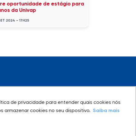
re oportunidade de estágio para
unos da Univap
SET 2024 - 17H25
olítica de privacidade para entender quais cookies nós
olítica de privacidade para entender quais cookies nós
 armazenar cookies no seu dispositivo.
 armazenar cookies no seu dispositivo.
Saiba mais
Saiba mais