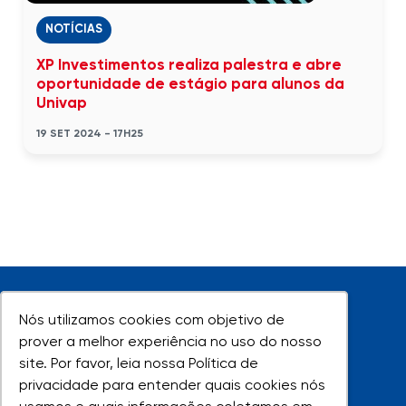
NOTÍCIAS
XP Investimentos realiza palestra e abre
oportunidade de estágio para alunos da
Univap
19 SET 2024 - 17H25
Nós utilizamos cookies com objetivo de
Nós utilizamos cookies com objetivo de
prover a melhor experiência no uso do nosso
prover a melhor experiência no uso do nosso
site. Por favor, leia nossa Política de
site. Por favor, leia nossa Política de
UNIVAP - Todos os direitos reservados
privacidade para entender quais cookies nós
privacidade para entender quais cookies nós