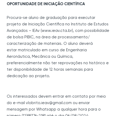
OPORTUNIDADE DE INICIAÇÃO CIENTÍFICA
Procura-se aluno de graduação para executar
projeto de
Iniciação Científica no Instituto de Estudos
Avançados – IEAv
(www.ieav.cta.br), com possibilidade
de bolsa PIBIC, na área de
processamento/
caracterização de materiais. O aluno deverá
estar
matriculado em curso de Engenharia
Aeronáutica, Mecânica ou
Química,
preferencialmente não ter reprovações no histórico e
ter
disponibilidade de 12 horas semanais para
dedicação ao projeto.
Os interessados devem entrar em contato por meio
do e-mail
vlobrito.ieav@gmail.com ou enviar
mensagem por Whatsapp a
qualquer hora para o
número (12)99776-2181 até o dia
06/08/2024.