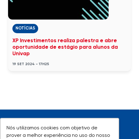
NOTÍCIAS
XP Investimentos realiza palestra e abre
oportunidade de estágio para alunos da
Univap
19 SET 2024 - 17H25
Nós utilizamos cookies com objetivo de
Nós utilizamos cookies com objetivo de
prover a melhor experiência no uso do nosso
prover a melhor experiência no uso do nosso