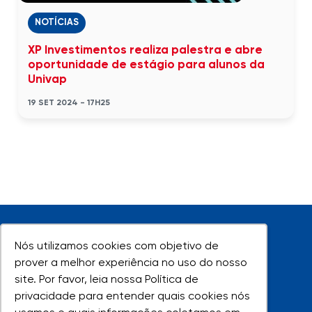
NOTÍCIAS
XP Investimentos realiza palestra e abre
oportunidade de estágio para alunos da
Univap
19 SET 2024 - 17H25
Nós utilizamos cookies com objetivo de
Nós utilizamos cookies com objetivo de
prover a melhor experiência no uso do nosso
prover a melhor experiência no uso do nosso
site. Por favor, leia nossa Política de
site. Por favor, leia nossa Política de
UNIVAP - Todos os direitos reservados
privacidade para entender quais cookies nós
privacidade para entender quais cookies nós