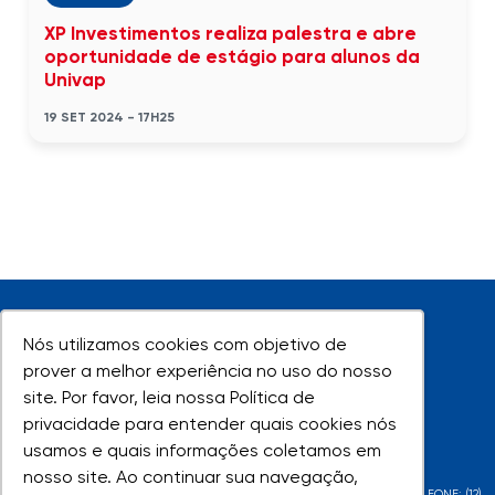
XP Investimentos realiza palestra e abre
oportunidade de estágio para alunos da
Univap
19 SET 2024 - 17H25
Nós utilizamos cookies com objetivo de
Nós utilizamos cookies com objetivo de
prover a melhor experiência no uso do nosso
prover a melhor experiência no uso do nosso
site. Por favor, leia nossa Política de
site. Por favor, leia nossa Política de
UNIVAP - Todos os direitos reservados
privacidade para entender quais cookies nós
privacidade para entender quais cookies nós
usamos e quais informações coletamos em
usamos e quais informações coletamos em
nosso site. Ao continuar sua navegação,
nosso site. Ao continuar sua navegação,
AV. SHISHIMA HIFUMI, 2911 - URBANOVA - SÃO JOSÉ DOS CAMPOS - SP - FONE: (12)