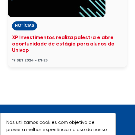
NOTÍCIAS
XP Investimentos realiza palestra e abre
oportunidade de estágio para alunos da
Univap
19 SET 2024 - 17H25
Nós utilizamos cookies com objetivo de
Nós utilizamos cookies com objetivo de
prover a melhor experiência no uso do nosso
prover a melhor experiência no uso do nosso