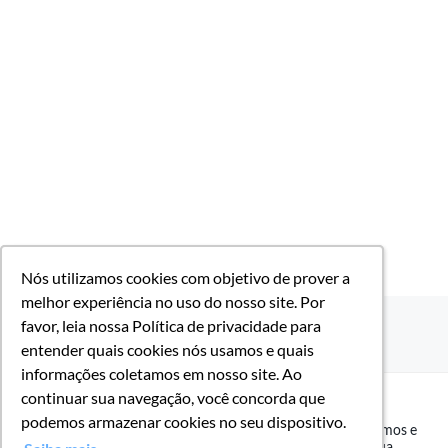
Nós utilizamos cookies com objetivo de prover a
Nós utilizamos cookies com objetivo de prover a
melhor experiência no uso do nosso site. Por
melhor experiência no uso do nosso site. Por
favor, leia nossa Política de privacidade para
favor, leia nossa Política de privacidade para
entender quais cookies nós usamos e quais
entender quais cookies nós usamos e quais
informações coletamos em nosso site. Ao
informações coletamos em nosso site. Ao
Nós utilizamos cookies com objetivo de prover a melhor
continuar sua navegação, você concorda que
continuar sua navegação, você concorda que
experiência no uso do nosso site. Por favor, leia nossa
podemos armazenar cookies no seu dispositivo.
podemos armazenar cookies no seu dispositivo.
Política de privacidade
para entender quais cookies nós usamos e
quais informações coletamos em nosso site. Ao continuar sua