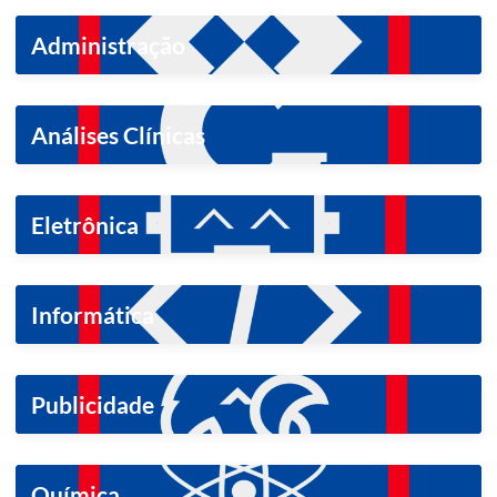
Administração
Análises Clínicas
Eletrônica
Informática
Publicidade
Química