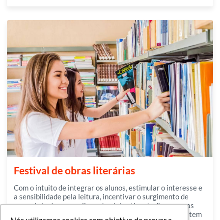
Festival de obras literárias
Com o intuito de integrar os alunos, estimular o interesse e
a sensibilidade pela leitura, incentivar o surgimento de
novos talentos e ampliar o domínio ativo do discurso nas
diversas situações de comunicação, o Evento Literário tem
Nós utilizamos cookies com objetivo de prover a
Nós utilizamos cookies com objetivo de prover a