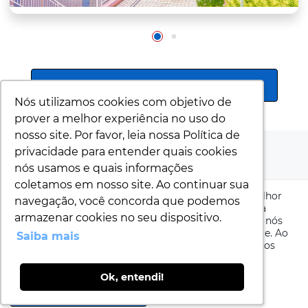
RELATÓRIO DE TRANSPARÊNCIA SALARIAL
Nós utilizamos cookies com objetivo de
Nós utilizamos cookies com objetivo de
prover a melhor experiência no uso do
prover a melhor experiência no uso do
nosso site. Por favor, leia nossa Política de
nosso site. Por favor, leia nossa Política de
privacidade para entender quais cookies
privacidade para entender quais cookies
nós usamos e quais informações
nós usamos e quais informações
coletamos em nosso site. Ao continuar sua
coletamos em nosso site. Ao continuar sua
Nós utilizamos cookies com objetivo de prover a melhor
navegação, você concorda que podemos
navegação, você concorda que podemos
experiência no uso do nosso site. Por favor, leia nossa
armazenar cookies no seu dispositivo.
armazenar cookies no seu dispositivo.
Política de privacidade
para entender quais cookies nós
usamos e quais informações coletamos em nosso site. Ao
Saiba mais
Saiba mais
continuar sua navegação, você concorda que podemos
armazenar cookies no seu dispositivo.
Colégios Univap – Todos os direitos reservados
Ok, entendi!
Ok, entendi!
EU ACEITO