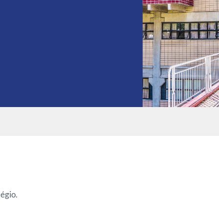
égio.