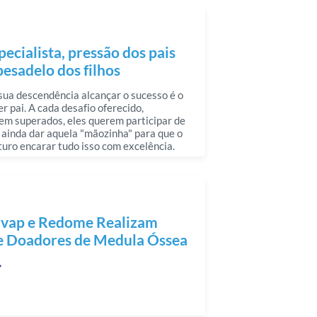
ecialista, pressão dos pais
pesadelo dos filhos
sua descendência alcançar o sucesso é o
r pai. A cada desafio oferecido,
em superados, eles querem participar de
ainda dar aquela "mãozinha" para que o
uturo encarar tudo isso com excelência.
ivap e Redome Realizam
e Doadores de Medula Óssea