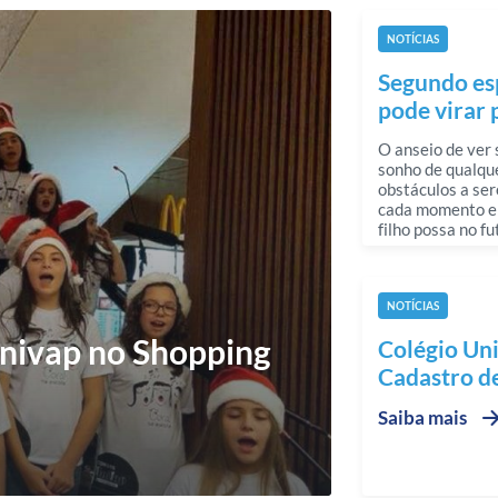
NOTÍCIAS
Segundo esp
pode virar 
O anseio de ver 
sonho de qualque
obstáculos a ser
cada momento e 
filho possa no f
Saiba mais
NOTÍCIAS
Univap no Shopping
Colégio Un
Cadastro d
Saiba mais