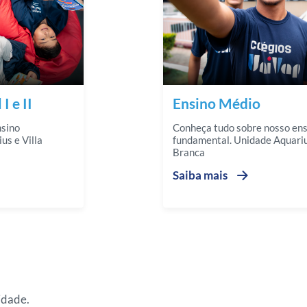
 e II
Ensino Médio
nsino
Conheça tudo sobre nosso ens
us e Villa
fundamental. Unidade Aquarius
Branca
Saiba mais
idade.