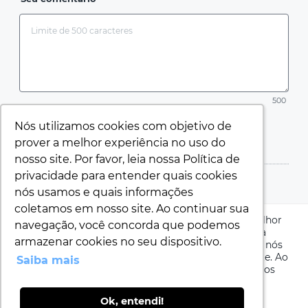
500
Nós utilizamos cookies com objetivo de
Nós utilizamos cookies com objetivo de
ENVIAR
prover a melhor experiência no uso do
prover a melhor experiência no uso do
nosso site. Por favor, leia nossa Política de
nosso site. Por favor, leia nossa Política de
privacidade para entender quais cookies
privacidade para entender quais cookies
nós usamos e quais informações
nós usamos e quais informações
coletamos em nosso site. Ao continuar sua
coletamos em nosso site. Ao continuar sua
Nós utilizamos cookies com objetivo de prover a melhor
navegação, você concorda que podemos
navegação, você concorda que podemos
experiência no uso do nosso site. Por favor, leia nossa
armazenar cookies no seu dispositivo.
armazenar cookies no seu dispositivo.
Política de privacidade
para entender quais cookies nós
usamos e quais informações coletamos em nosso site. Ao
Saiba mais
Saiba mais
continuar sua navegação, você concorda que podemos
armazenar cookies no seu dispositivo.
Colégios Univap – Todos os direitos reservados
Ok, entendi!
Ok, entendi!