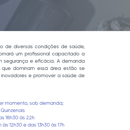
o de diversas condições de saúde,
ornará um profissional capacitado a
om segurança e eficácia. A demanda
de que dominam essa área estão se
s inovadores e promover a saúde de
er momento, sob demanda;
 Quinzenais
as 18h30 às 22h
às 12h30 e das 13h30 às 17h