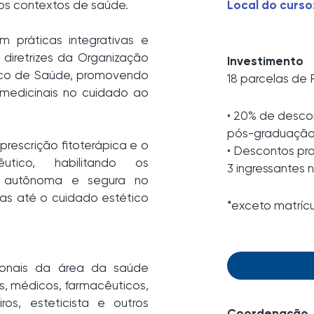
os contextos de saúde.
Local do curso
m práticas integrativas e
diretrizes da Organização
Investimento
ico de Saúde, promovendo
18 parcelas de
 medicinais no cuidado ao
•
20% de descon
pós-graduação
rescrição fitoterápica e o
• Descontos pro
utico, habilitando os
3 ingressantes
ra autônoma e segura no
as até o cuidado estético
*exceto matrícul
sionais da área da saúde
as, médicos, farmacêuticos,
iros, esteticista e outros