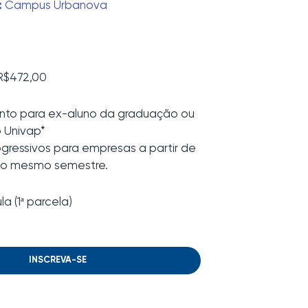
:
Campus Urbanova
 R$472,00
to para ex-aluno da graduação ou
 Univap*
gressivos para empresas a partir de
 no mesmo semestre.
a (1ª parcela)
INSCREVA-SE