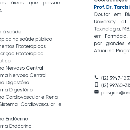
Coordenação
utras áreas que possam
Prof. Dr. Tarcí
.
Doutor em Bi
University o
Toxinologia, M
da à saúde
em Farmácia. 
ápica na saúde pública
por grandes e
entos Fitoterápicos
Atuou no Progr
scrição Fitoterápica
tico
ema Nervoso Central
tema Nervoso Central
phone
(12) 3947-123
ema Digestório
phone_android
(12) 99760-31
ema Digestório
local_post_office
posgrau@uni
ema Cardiovascular e Renal
Sistema Cardiovascular e
ema Endócrino
tema Endócrino