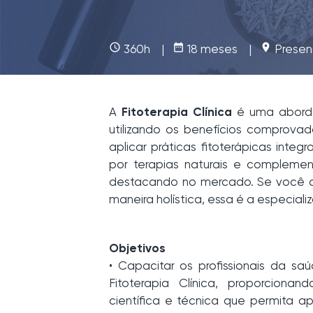
access_time
date_range
place
360h |
18 meses |
Presen
A
Fitoterapia Clínica
é uma aborda
utilizando os benefícios comprovad
aplicar práticas fitoterápicas in
por terapias naturais e compleme
destacando no mercado. Se você de
maneira holística, essa é a especiali
Objetivos
• Capacitar os profissionais da sa
Fitoterapia Clínica, proporciona
científica e técnica que permita apl