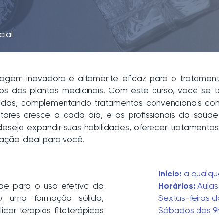
cial
gem inovadora e altamente eficaz para o tratament
os das plantas medicinais. Com este curso, você se t
tegradas, complementando tratamentos convencionais c
ntares cresce a cada dia, e os profissionais da saú
seja expandir suas habilidades, oferecer tratamento
zação ideal para você.
Início:
a qualqu
úde para o uso efetivo da
Horários:
Aulas
ndo uma formação sólida,
Sextas-feiras d
icar terapias fitoterápicas
Sábados das 9h 