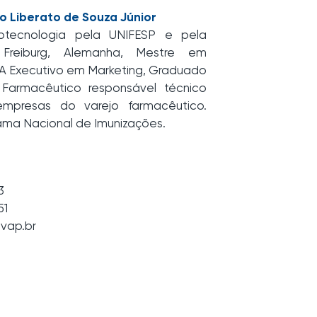
sio Liberato de Souza Júnior
otecnologia pela UNIFESP e pela
f Freiburg, Alemanha, Mestre em
BA Executivo em Marketing, Graduado
Farmacêutico responsável técnico
mpresas do varejo farmacêutico.
ama Nacional de Imunizações.
3
51
vap.br