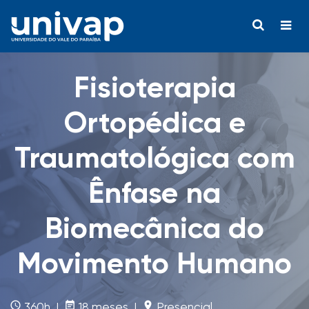
Fisioterapia
Ortopédica e
Traumatológica com
Ênfase na
Biomecânica do
Movimento Humano
access_time
event_note
room
360h |
18 meses |
Presencial