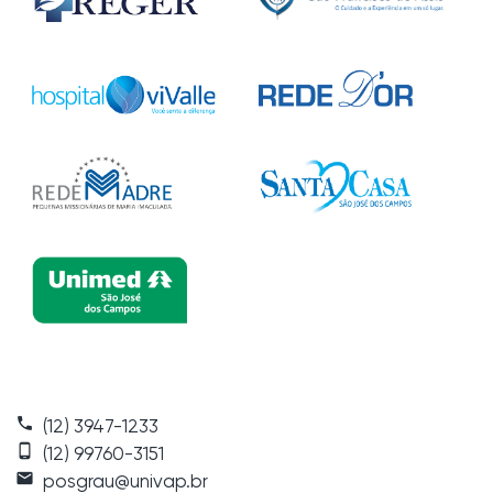
phone
(12) 3947-1233
phone_android
(12) 99760-3151
local_post_office
posgrau@univap.br