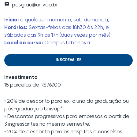
mail
posgrau@univap.br
Início:
a qualquer momento, sob demanda;
Horários:
Sextas-feiras das 18h30 às 22h, e
sábados das 9h às 17h (duas vezes por mês)
Local do curso:
Campus Urbanova
INSCREVA-SE
Investimento
18 parcelas de R$767,00
• 20% de desconto para ex-aluno da graduação ou
pós-graduação Univap*
• Descontos progressivos para empresas a partir de
3 ingressantes no mesmo semestre.
•
20% de desconto para os hospitais e conselhos