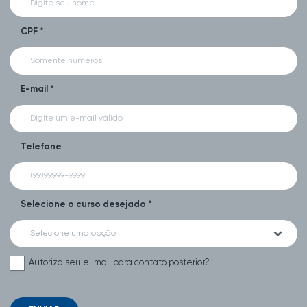
CPF *
E-mail *
Telefone
Selecione o curso desejado *
Selecione uma opção
Autoriza seu e-mail para contato posterior?