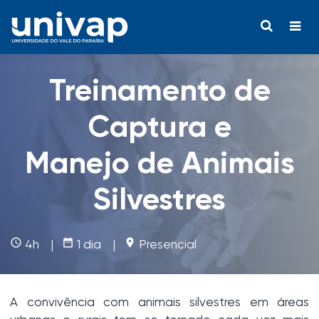
Treinamento de
Captura e
Manejo de Animais
Silvestres
access_time
date_range
place
4h |
1 dia |
Presencial
A convivência com animais silvestres em áreas