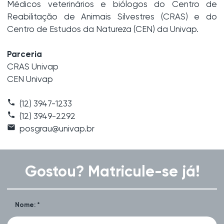
Médicos veterinários e biólogos do Centro de
Reabilitação de Animais Silvestres (CRAS) e do
Centro de Estudos da Natureza (CEN) da Univap.
Parceria
CRAS Univap
CEN Univap
phone
(12) 3947-1233
call
(12) 3949-2292
email
posgrau@univap.br
Gostou? Matricule-se já!
Nome: *