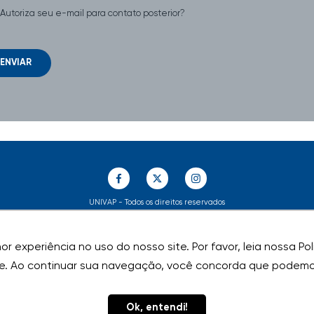
Autoriza seu e-mail para contato posterior?
ENVIAR
UNIVAP - Todos os direitos reservados
r experiência no uso do nosso site. Por favor, leia nossa P
r experiência no uso do nosso site. Por favor, leia nossa P
e. Ao continuar sua navegação, você concorda que podemos
e. Ao continuar sua navegação, você concorda que podemos
Ok, entendi!
Ok, entendi!