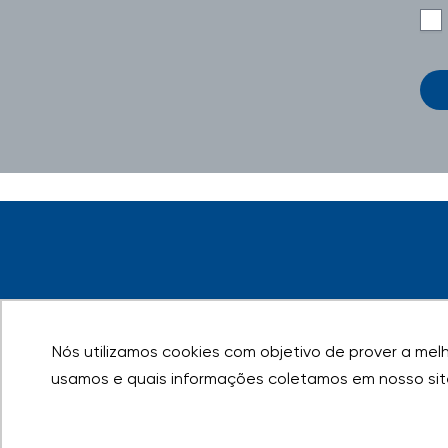
Nós utilizamos cookies com objetivo de prover a melho
Nós utilizamos cookies com objetivo de prover a melho
usamos e quais informações coletamos em nosso sit
usamos e quais informações coletamos em nosso sit