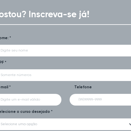
ostou? Inscreva-se já!
ome: *
PF *
-mail *
Telefone
elecione o curso desejado *
Selecione uma opção