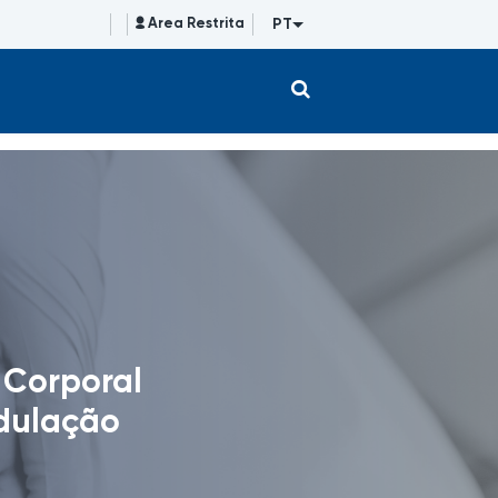
PT
Area Restrita
 Corporal
dulação