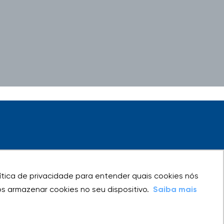
olítica de privacidade para entender quais cookies nós
olítica de privacidade para entender quais cookies nós
 armazenar cookies no seu dispositivo.
 armazenar cookies no seu dispositivo.
Saiba mais
Saiba mais