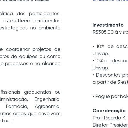
ítica dos participantes,
dos e utilizem ferramentas
Investimento
estratégicas no ambiente
R$305,00 à vist
• 10% de desc
 e coordenar projetos de
Univap.
mbros de equipes ou como
• 10% de desco
de processos e no alcance
Univap.
• Descontos pr
a partir de 3 e
fissionais graduandos ou
• Pague por bol
istração, Engenharia,
, Farmácia, Agronomia,
Coordenação
outras áreas que envolvem
Prof. Ricardo K
tínua.
Diretor Presid