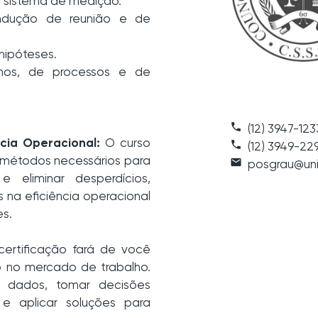
e, sistema de medição.
ndução de reunião e de
 hipóteses.
nhos, de processos e de
phone
(12) 3947-123
cia Operacional:
O curso
call
(12) 3949-22
 métodos necessários para
email
posgrau@uni
e eliminar desperdícios,
s na eficiência operacional
es.
certificação fará de você
do no mercado de trabalho.
r dados, tomar decisões
e aplicar soluções para