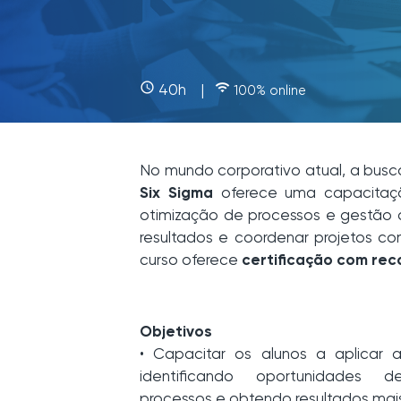
access_time
wifi
40h |
100% online
No mundo corporativo atual, a busca
Six Sigma
oferece uma capacitação
otimização de processos e gestão de
resultados e coordenar projetos co
curso oferece
certificação com rec
Objetivos
• Capacitar os alunos a aplicar 
identificando oportunidades d
processos e obtendo resultados mais 