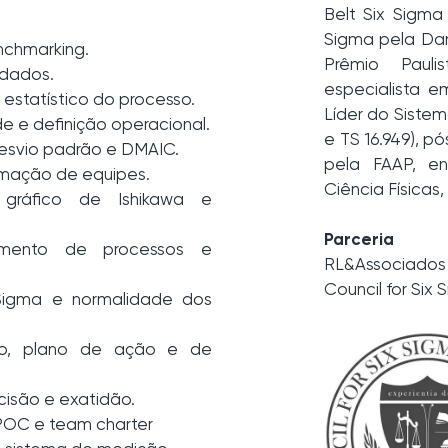
Belt Six Sigma 
Sigma pela Dan
nchmarking.
Prêmio Paul
 dados.
especialista e
 estatístico do processo.
Líder do Siste
de e definição operacional.
e TS 16.949), 
desvio padrão e DMAIC.
pela FAAP, e
rmação de equipes.
Ciência Físicas,
gráfico de Ishikawa e
Parceria
mento de processos e
RL&Associados
Council for Six 
l Sigma e normalidade dos
ico, plano de ação e de
ecisão e exatidão.
SIPOC e team charter