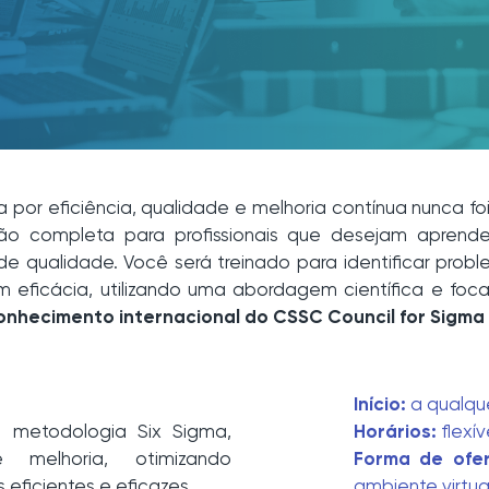
 por eficiência, qualidade e melhoria contínua nunca fo
 completa para profissionais que desejam aprender
 qualidade. Você será treinado para identificar proble
m eficácia, utilizando uma abordagem científica e foc
onhecimento internacional do CSSC Council for Sigma 
Início:
a qualqu
a metodologia Six Sigma,
Horários:
flexív
e melhoria, otimizando
Forma de ofer
eficientes e eficazes.
ambiente virtua