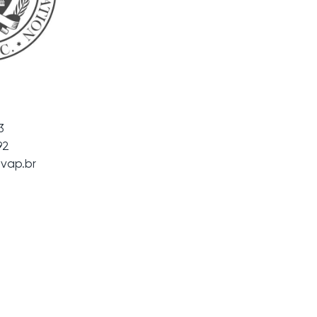
3
92
vap.br