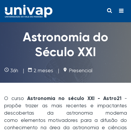
Astronomia do
Século XXI
access_time
date_range
place
36h |
2 meses |
Presencial
O curso
Astronomia no século XXI - Astro21
-
propõe trazer as mais recentes e impactantes
descobertas da astronomia moderna
como
elementos motivadores para a difusão do
conhecimento na área da astronomia e ciências