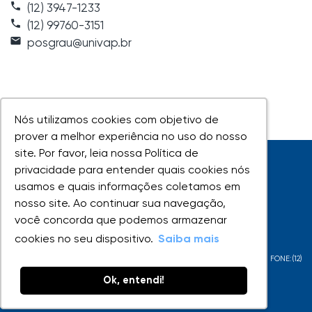
phone
(12) 3947-1233
call
(12) 99760-3151
email
posgrau@univap.br
Nós utilizamos cookies com objetivo de
Nós utilizamos cookies com objetivo de
prover a melhor experiência no uso do nosso
prover a melhor experiência no uso do nosso
site. Por favor, leia nossa Política de
site. Por favor, leia nossa Política de
privacidade para entender quais cookies nós
privacidade para entender quais cookies nós
usamos e quais informações coletamos em
usamos e quais informações coletamos em
nosso site. Ao continuar sua navegação,
nosso site. Ao continuar sua navegação,
você concorda que podemos armazenar
você concorda que podemos armazenar
UNIVAP - Todos os direitos reservados
cookies no seu dispositivo.
cookies no seu dispositivo.
Saiba mais
Saiba mais
AV. SHISHIMA HIFUMI, 2911 - URBANOVA - SÃO JOSÉ DOS CAMPOS - SP - FONE:(12)
3947-1000
Ok, entendi!
Ok, entendi!