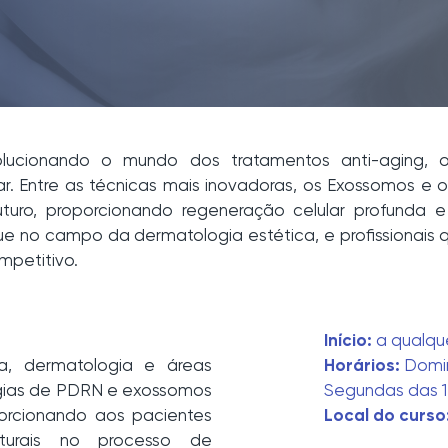
volucionando o mundo dos tratamentos anti-aging, o
ar. Entre as técnicas mais inovadoras, os Exossomos e 
uro, proporcionando regeneração celular profunda e 
 no campo da dermatologia estética, e profissionais 
mpetitivo.
Início:
a qualqu
ca, dermatologia e áreas
Horários:
Domin
logias de PDRN e exossomos
Segundas das 1
porcionando aos pacientes
Local do curso
aturais no processo de