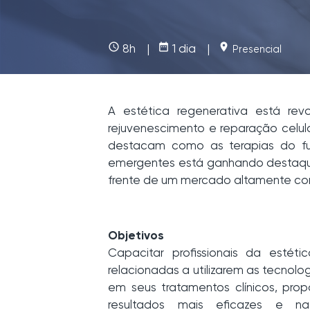
access_time
date_range
place
8h |
1 dia |
Presencial
A estética regenerativa está re
rejuvenescimento e reparação celul
destacam como as terapias do fut
emergentes está ganhando destaque
frente de um mercado altamente co
Objetivos
Capacitar profissionais da estéti
relacionadas a utilizarem as tecno
em seus tratamentos clínicos, pro
resultados mais eficazes e n