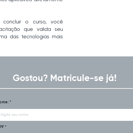
concluir o curso, você
acitação que valida seu
ma das tecnologias mais
Gostou? Matricule-se já!
ome: *
PF *