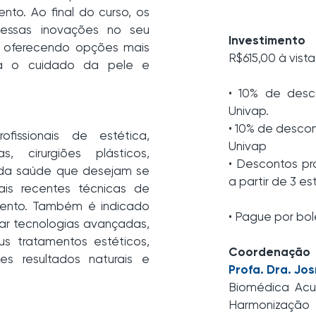
nto. Ao final do curso, os
 essas inovações no seu
Investimento
s, oferecendo opções mais
R$615,00 à vist
ra o cuidado da pele e
• 10% de desc
Univap.
• 10% de desco
fissionais de estética,
Univap
s, cirurgiões plásticos,
• Descontos pr
ais da saúde que desejam se
a partir de 3 e
ais recentes técnicas de
mento. Também é indicado
• Pague por bol
rar tecnologias avançadas,
 tratamentos estéticos,
Coordenação
es resultados naturais e
Profa. Dra. Jo
Biomédica Acup
Harmonização 