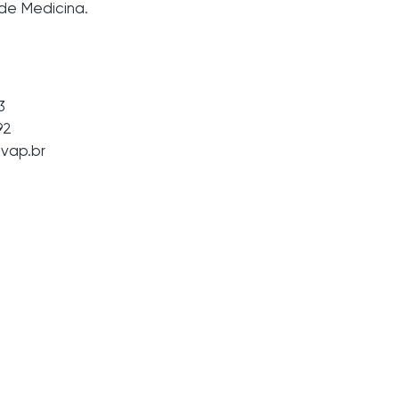
 de Medicina.
3
92
vap.br