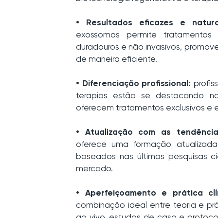
• Resultados eficazes e natura
exossomos permite tratamentos c
duradouros e não invasivos, promov
de maneira eficiente.
• Diferenciação profissional:
profis
terapias estão se destacando no
oferecem tratamentos exclusivos e e
• Atualização com as tendênci
oferece uma formação atualizada,
baseados nas últimas pesquisas ci
mercado.
• Aperfeiçoamento e prática clí
combinação ideal entre teoria e p
ao vivo, estudos de caso e protoco