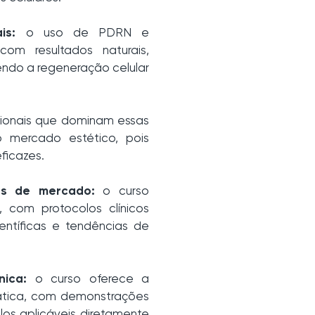
is:
o uso de PDRN e
om resultados naturais,
endo a regeneração celular
sionais que dominam essas
 mercado estético, pois
ficazes.
as de mercado:
o curso
 com protocolos clínicos
entíficas e tendências de
nica:
o curso oferece a
rática, com demonstrações
los aplicáveis diretamente