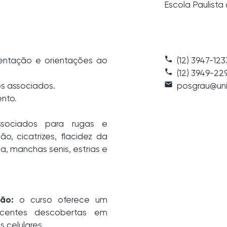
Escola Paulista
phone
entação e orientações ao
(12) 3947-123
call
(12) 3949-22
email
os associados.
posgrau@uni
ento.
ssociados para rugas e
ão, cicatrizes, flacidez da
, manchas senis, estrias e
ão:
o curso oferece um
centes descobertas em
s celulares.