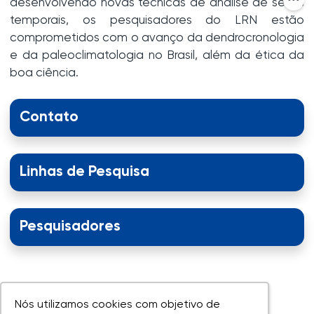
desenvolvendo novas técnicas de análise de séries
temporais, os pesquisadores do LRN estão
comprometidos com o avanço da dendrocronologia
e da paleoclimatologia no Brasil, além da ética da
boa ciência.
Contato
Linhas de Pesquisa
Pesquisadores
Nós utilizamos cookies com objetivo de
Nós utilizamos cookies com objetivo de