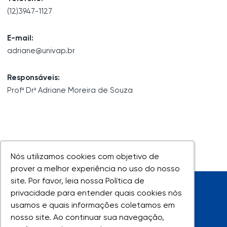
(12)3947-1127
E-mail:
adriane@univap.br
Responsáveis:
Profª Drª Adriane Moreira de Souza
Nós utilizamos cookies com objetivo de
Nós utilizamos cookies com objetivo de
prover a melhor experiência no uso do nosso
prover a melhor experiência no uso do nosso
site. Por favor, leia nossa Política de
site. Por favor, leia nossa Política de
privacidade para entender quais cookies nós
privacidade para entender quais cookies nós
usamos e quais informações coletamos em
usamos e quais informações coletamos em
nosso site. Ao continuar sua navegação,
nosso site. Ao continuar sua navegação,