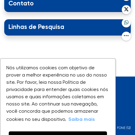
Contato
Linhas de Pesquisa
Nós utilizamos cookies com objetivo de
Nós utilizamos cookies com objetivo de
prover a melhor experiência no uso do nosso
prover a melhor experiência no uso do nosso
site. Por favor, leia nossa Política de
site. Por favor, leia nossa Política de
privacidade para entender quais cookies nós
privacidade para entender quais cookies nós
usamos e quais informações coletamos em
usamos e quais informações coletamos em
nosso site. Ao continuar sua navegação,
nosso site. Ao continuar sua navegação,
você concorda que podemos armazenar
você concorda que podemos armazenar
UNIVAP - Todos os direitos reservados
cookies no seu dispositivo.
cookies no seu dispositivo.
Saiba mais
Saiba mais
AV. SHISHIMA HIFUMI, 2911 - URBANOVA - SÃO JOSÉ DOS CAMPOS - SP - FONE:(12)