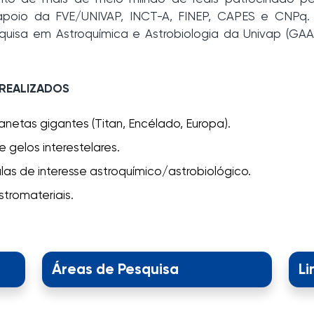
io da FVE/UNIVAP, INCT-A, FINEP, CAPES e CNPq. E
quisa em Astroquímica e Astrobiologia da Univap (G
 REALIZADOS
anetas gigantes (Titan, Encélado, Europa).
gelos interestelares.
s de interesse astroquímico/astrobiológico.
tromateriais.
Áreas de Pesquisa
Li