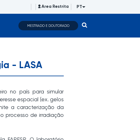
PT
Area Restrita
MESTRADO E DOUTORADO
gia - LASA
iro no país para simular
eresse espacial (ex. gelos
rmite a caracterização da
 o processo de irradiação
a FAPESP. O laboratório