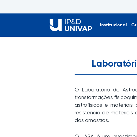
Institucional
Gr
Laboratóri
O Laboratório de Astroq
transformações fisicoquím
astrofísicos e materiais
resistência de materiais
das amostras.
O LASA é um investimen