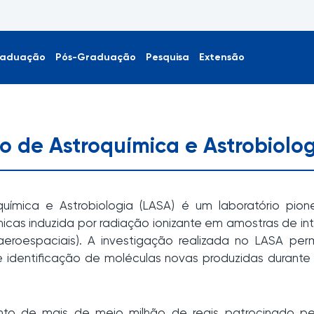
aduação
Pós-Graduação
Pesquisa
Extensão
o de Astroquímica e Astrobiolo
uímica e Astrobiologia (LASA) é um laboratório pione
icas induzida por radiação ionizante em amostras de int
 aeroespaciais). A investigação realizada no LASA pe
 e identificação de moléculas novas produzidas durante
to de mais de meio milhão de reais patrocinado pel