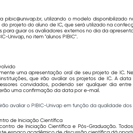
 pibic@univap.br, utilizando o modelo disponibilizado 
o do projeto do aluno de IC, que será utilizado na conf
dos para guiar os avaliadores externos no dia da apresen
C-Univap, no item "alunos PIBIC".
volvido
iamente uma apresentação oral de seu projeto de IC. N
instituições, que irão avaliar os projetos de IC. A da
ofessores convidados, podendo ser qualquer dia entr
erão uma confirmação da data por e-mail.
ão avaliar o PIBIC-Univap em função da qualidade dos p
ro de Iniciação Científica
contro de Iniciação Científica e Pós-Graduação. Todo
 este espaço acadêmico de discussão científica dá oport