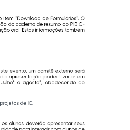
no item "Download de Formulários". O
ecção do caderno de resumo do PIBIC-
tação oral. Estas informações também
este evento, um comitê externo será
ta da apresentação poderá variar em
e Julho* a agosto*, obedecendo ao
rojetos de IC.
s os alunos deverão apresentar seus
unidade para interagir com alunos de