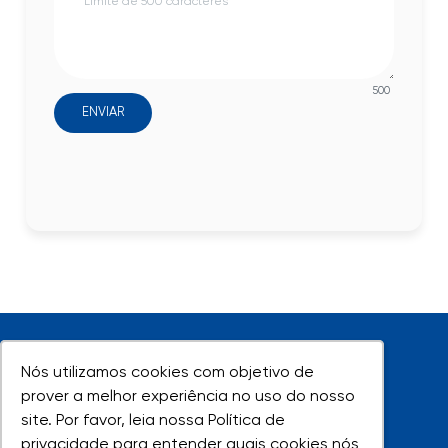
500
ENVIAR
Nós utilizamos cookies com objetivo de
Nós utilizamos cookies com objetivo de
prover a melhor experiência no uso do nosso
prover a melhor experiência no uso do nosso
site. Por favor, leia nossa Política de
site. Por favor, leia nossa Política de
UNIVAP - Todos os direitos reservados
privacidade para entender quais cookies nós
privacidade para entender quais cookies nós