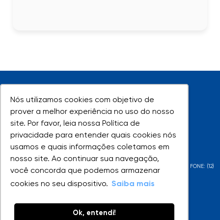
Nós utilizamos cookies com objetivo de
Nós utilizamos cookies com objetivo de
prover a melhor experiência no uso do nosso
prover a melhor experiência no uso do nosso
site. Por favor, leia nossa Política de
site. Por favor, leia nossa Política de
UNIVAP - Todos os direitos reservados
privacidade para entender quais cookies nós
privacidade para entender quais cookies nós
usamos e quais informações coletamos em
usamos e quais informações coletamos em
nosso site. Ao continuar sua navegação,
nosso site. Ao continuar sua navegação,
AV. SHISHIMA HIFUMI, 2911 - URBANOVA - SÃO JOSÉ DOS CAMPOS - SP - FONE: (12)
você concorda que podemos armazenar
você concorda que podemos armazenar
3947-1000 | (12) 3947-1099
cookies no seu dispositivo.
cookies no seu dispositivo.
Saiba mais
Saiba mais
Ok, entendi!
Ok, entendi!