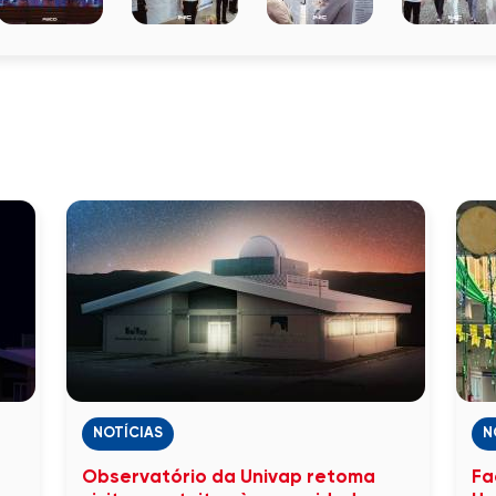
NOTÍCIAS
N
Observatório da Univap retoma
Fa