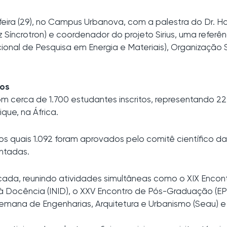
feira (29), no Campus Urbanova, com a palestra do Dr. Harr
 Síncrotron) e coordenador do projeto Sirius, uma refer
onal de Pesquisa em Energia e Materiais), Organização S
.
hos
m cerca de 1.700 estudantes inscritos, representando 22 e
que, na África.
os quais 1.092 foram aprovados pelo comitê científico 
ntadas.
cada, reunindo atividades simultâneas como o XIX Encontro d
 à Docência (INID), o XXV Encontro de Pós-Graduação (EP
 Semana de Engenharias, Arquitetura e Urbanismo (Seau) 