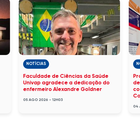
NOTÍCIAS
N
Faculdade de Ciências da Saúde
Pr
Univap agradece a dedicação do
de
enfermeiro Alexandre Goldner
co
Co
05 AGO 2026 - 12H03
04 