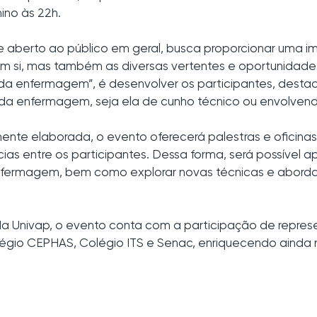
mino às 22h.
 e aberto ao público em geral, busca proporcionar uma 
m si, mas também as diversas vertentes e oportunidades
da enfermagem”, é desenvolver os participantes, desta
da enfermagem, seja ela de cunho técnico ou envolvendo
e elaborada, o evento oferecerá palestras e oficinas
ias entre os participantes. Dessa forma, será possível 
nfermagem, bem como explorar novas técnicas e abord
a Univap, o evento conta com a participação de represen
égio CEPHAS, Colégio ITS e Senac, enriquecendo ainda m