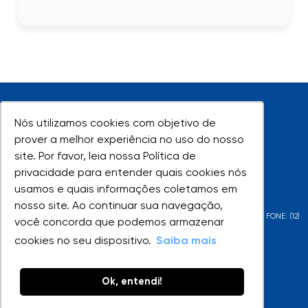
Nós utilizamos cookies com objetivo de
Nós utilizamos cookies com objetivo de
prover a melhor experiência no uso do nosso
prover a melhor experiência no uso do nosso
site. Por favor, leia nossa Política de
site. Por favor, leia nossa Política de
UNIVAP - Todos os direitos reservados
privacidade para entender quais cookies nós
privacidade para entender quais cookies nós
usamos e quais informações coletamos em
usamos e quais informações coletamos em
nosso site. Ao continuar sua navegação,
nosso site. Ao continuar sua navegação,
AV. SHISHIMA HIFUMI, 2911 - URBANOVA - SÃO JOSÉ DOS CAMPOS - SP - FONE: (12)
você concorda que podemos armazenar
você concorda que podemos armazenar
3947-1000 | (12) 3947-1099
cookies no seu dispositivo.
cookies no seu dispositivo.
Saiba mais
Saiba mais
Ok, entendi!
Ok, entendi!