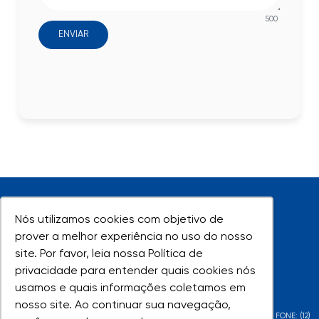
500
ENVIAR
Nós utilizamos cookies com objetivo de
Nós utilizamos cookies com objetivo de
prover a melhor experiência no uso do nosso
prover a melhor experiência no uso do nosso
site. Por favor, leia nossa Política de
site. Por favor, leia nossa Política de
UNIVAP - Todos os direitos reservados
privacidade para entender quais cookies nós
privacidade para entender quais cookies nós
usamos e quais informações coletamos em
usamos e quais informações coletamos em
nosso site. Ao continuar sua navegação,
nosso site. Ao continuar sua navegação,
AV. SHISHIMA HIFUMI, 2911 - URBANOVA - SÃO JOSÉ DOS CAMPOS - SP - FONE: (12)