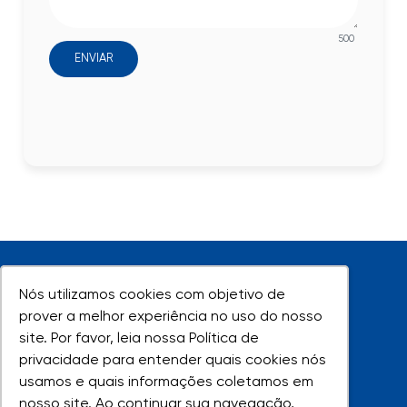
500
ENVIAR
Nós utilizamos cookies com objetivo de
Nós utilizamos cookies com objetivo de
prover a melhor experiência no uso do nosso
prover a melhor experiência no uso do nosso
site. Por favor, leia nossa Política de
site. Por favor, leia nossa Política de
UNIVAP - Todos os direitos reservados
privacidade para entender quais cookies nós
privacidade para entender quais cookies nós
usamos e quais informações coletamos em
usamos e quais informações coletamos em
nosso site. Ao continuar sua navegação,
nosso site. Ao continuar sua navegação,