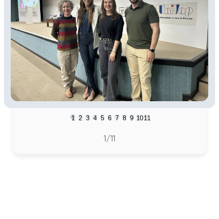
1
2
3
4
5
6
7
8
9
10
11
1
/11