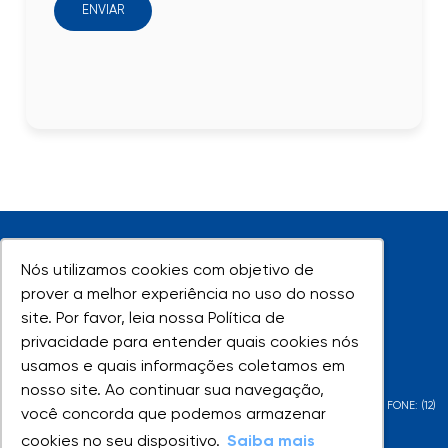
ENVIAR
Nós utilizamos cookies com objetivo de
Nós utilizamos cookies com objetivo de
prover a melhor experiência no uso do nosso
prover a melhor experiência no uso do nosso
site. Por favor, leia nossa Política de
site. Por favor, leia nossa Política de
UNIVAP - Todos os direitos reservados
privacidade para entender quais cookies nós
privacidade para entender quais cookies nós
usamos e quais informações coletamos em
usamos e quais informações coletamos em
nosso site. Ao continuar sua navegação,
nosso site. Ao continuar sua navegação,
AV. SHISHIMA HIFUMI, 2911 - URBANOVA - SÃO JOSÉ DOS CAMPOS - SP - FONE: (12)
você concorda que podemos armazenar
você concorda que podemos armazenar
3947-1000 | (12) 3947-1099
cookies no seu dispositivo.
cookies no seu dispositivo.
Saiba mais
Saiba mais