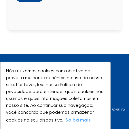
Nós utilizamos cookies com objetivo de
Nós utilizamos cookies com objetivo de
prover a melhor experiência no uso do nosso
prover a melhor experiência no uso do nosso
site. Por favor, leia nossa Política de
site. Por favor, leia nossa Política de
UNIVAP - Todos os direitos reservados
privacidade para entender quais cookies nós
privacidade para entender quais cookies nós
usamos e quais informações coletamos em
usamos e quais informações coletamos em
nosso site. Ao continuar sua navegação,
nosso site. Ao continuar sua navegação,
AV. SHISHIMA HIFUMI, 2911 - URBANOVA - SÃO JOSÉ DOS CAMPOS - SP - FONE: (12)
você concorda que podemos armazenar
você concorda que podemos armazenar
3947-1000 | (12) 3947-1099
cookies no seu dispositivo.
cookies no seu dispositivo.
Saiba mais
Saiba mais