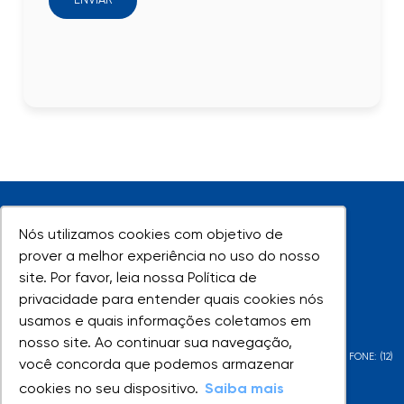
ENVIAR
Nós utilizamos cookies com objetivo de
Nós utilizamos cookies com objetivo de
prover a melhor experiência no uso do nosso
prover a melhor experiência no uso do nosso
site. Por favor, leia nossa Política de
site. Por favor, leia nossa Política de
UNIVAP - Todos os direitos reservados
privacidade para entender quais cookies nós
privacidade para entender quais cookies nós
usamos e quais informações coletamos em
usamos e quais informações coletamos em
nosso site. Ao continuar sua navegação,
nosso site. Ao continuar sua navegação,
AV. SHISHIMA HIFUMI, 2911 - URBANOVA - SÃO JOSÉ DOS CAMPOS - SP - FONE: (12)
você concorda que podemos armazenar
você concorda que podemos armazenar
3947-1000 | (12) 3947-1099
cookies no seu dispositivo.
cookies no seu dispositivo.
Saiba mais
Saiba mais