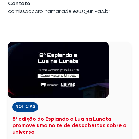
Contato
comissaocarolinamariadejesus@univap.br
NOTÍCIAS
8ª edição do Espiando a Lua na Luneta
promove uma noite de descobertas sobre o
universo