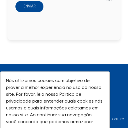
500
ENVIAR
Nós utilizamos cookies com objetivo de
Nós utilizamos cookies com objetivo de
prover a melhor experiência no uso do nosso
prover a melhor experiência no uso do nosso
site. Por favor, leia nossa Política de
site. Por favor, leia nossa Política de
UNIVAP - Todos os direitos reservados
privacidade para entender quais cookies nós
privacidade para entender quais cookies nós
usamos e quais informações coletamos em
usamos e quais informações coletamos em
nosso site. Ao continuar sua navegação,
nosso site. Ao continuar sua navegação,
AV. SHISHIMA HIFUMI, 2911 - URBANOVA - SÃO JOSÉ DOS CAMPOS - SP - FONE: (12)
você concorda que podemos armazenar
você concorda que podemos armazenar
3947-1000 | (12) 3947-1099