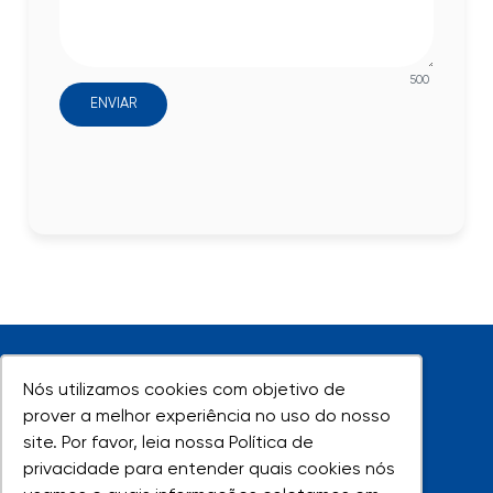
500
ENVIAR
Nós utilizamos cookies com objetivo de
Nós utilizamos cookies com objetivo de
prover a melhor experiência no uso do nosso
prover a melhor experiência no uso do nosso
site. Por favor, leia nossa Política de
site. Por favor, leia nossa Política de
UNIVAP - Todos os direitos reservados
privacidade para entender quais cookies nós
privacidade para entender quais cookies nós