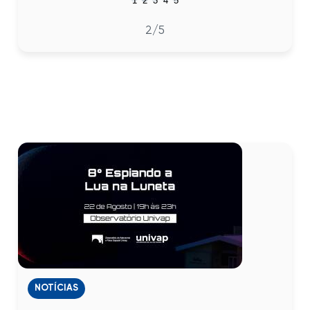
1
2
3
4
5
2
/5
NOTÍCIAS