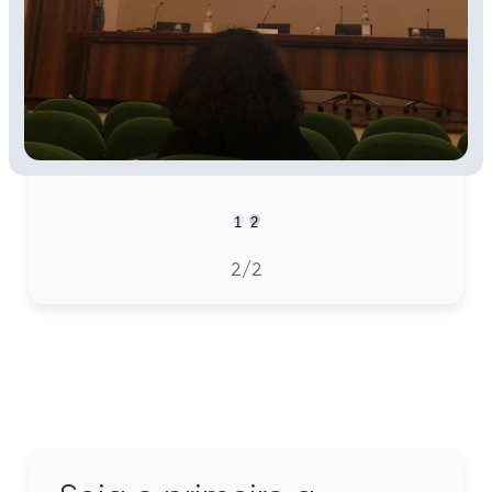
1
2
2
/2