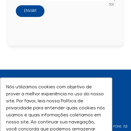
500
ENVIAR
Nós utilizamos cookies com objetivo de
Nós utilizamos cookies com objetivo de
prover a melhor experiência no uso do nosso
prover a melhor experiência no uso do nosso
site. Por favor, leia nossa Política de
site. Por favor, leia nossa Política de
UNIVAP - Todos os direitos reservados
privacidade para entender quais cookies nós
privacidade para entender quais cookies nós
usamos e quais informações coletamos em
usamos e quais informações coletamos em
nosso site. Ao continuar sua navegação,
nosso site. Ao continuar sua navegação,
AV. SHISHIMA HIFUMI, 2911 - URBANOVA - SÃO JOSÉ DOS CAMPOS - SP - FONE: (12)
você concorda que podemos armazenar
você concorda que podemos armazenar