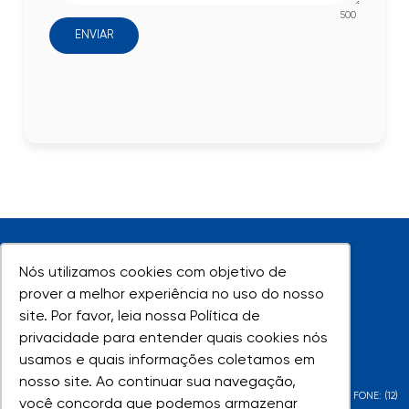
500
ENVIAR
Nós utilizamos cookies com objetivo de
Nós utilizamos cookies com objetivo de
prover a melhor experiência no uso do nosso
prover a melhor experiência no uso do nosso
site. Por favor, leia nossa Política de
site. Por favor, leia nossa Política de
UNIVAP - Todos os direitos reservados
privacidade para entender quais cookies nós
privacidade para entender quais cookies nós
usamos e quais informações coletamos em
usamos e quais informações coletamos em
nosso site. Ao continuar sua navegação,
nosso site. Ao continuar sua navegação,
AV. SHISHIMA HIFUMI, 2911 - URBANOVA - SÃO JOSÉ DOS CAMPOS - SP - FONE: (12)
você concorda que podemos armazenar
você concorda que podemos armazenar