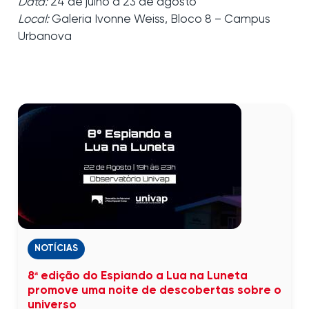
Data:
24 de julho à 23 de agosto
Local:
Galeria Ivonne Weiss, Bloco 8 – Campus
Urbanova
NOTÍCIAS
8ª edição do Espiando a Lua na Luneta
promove uma noite de descobertas sobre o
universo