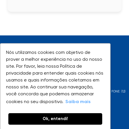
Nós utilizamos cookies com objetivo de
Nós utilizamos cookies com objetivo de
prover a melhor experiência no uso do nosso
prover a melhor experiência no uso do nosso
site. Por favor, leia nossa Política de
site. Por favor, leia nossa Política de
UNIVAP - Todos os direitos reservados
privacidade para entender quais cookies nós
privacidade para entender quais cookies nós
usamos e quais informações coletamos em
usamos e quais informações coletamos em
nosso site. Ao continuar sua navegação,
nosso site. Ao continuar sua navegação,
AV. SHISHIMA HIFUMI, 2911 - URBANOVA - SÃO JOSÉ DOS CAMPOS - SP - FONE: (12)
você concorda que podemos armazenar
você concorda que podemos armazenar
3947-1000 | (12) 3947-1099
cookies no seu dispositivo.
cookies no seu dispositivo.
Saiba mais
Saiba mais
Ok, entendi!
Ok, entendi!