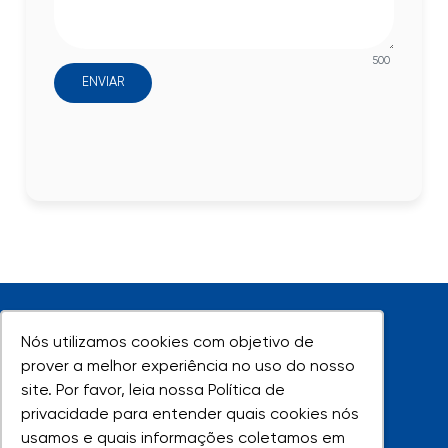
500
ENVIAR
Nós utilizamos cookies com objetivo de
Nós utilizamos cookies com objetivo de
prover a melhor experiência no uso do nosso
prover a melhor experiência no uso do nosso
site. Por favor, leia nossa Política de
site. Por favor, leia nossa Política de
UNIVAP - Todos os direitos reservados
privacidade para entender quais cookies nós
privacidade para entender quais cookies nós
usamos e quais informações coletamos em
usamos e quais informações coletamos em