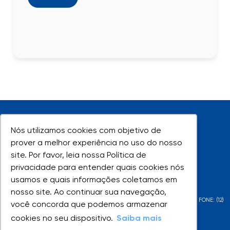
Nós utilizamos cookies com objetivo de
Nós utilizamos cookies com objetivo de
prover a melhor experiência no uso do nosso
prover a melhor experiência no uso do nosso
site. Por favor, leia nossa Política de
site. Por favor, leia nossa Política de
UNIVAP - Todos os direitos reservados
privacidade para entender quais cookies nós
privacidade para entender quais cookies nós
usamos e quais informações coletamos em
usamos e quais informações coletamos em
nosso site. Ao continuar sua navegação,
nosso site. Ao continuar sua navegação,
AV. SHISHIMA HIFUMI, 2911 - URBANOVA - SÃO JOSÉ DOS CAMPOS - SP - FONE: (12)
você concorda que podemos armazenar
você concorda que podemos armazenar
3947-1000 | (12) 3947-1099
cookies no seu dispositivo.
cookies no seu dispositivo.
Saiba mais
Saiba mais