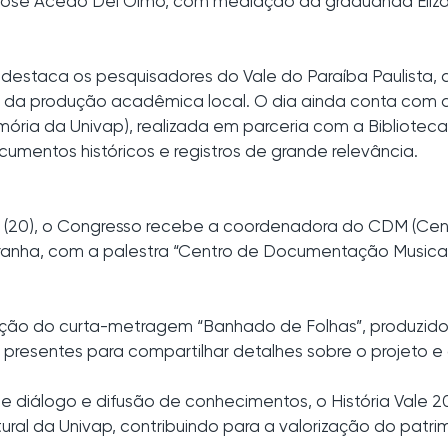
 José Acedo Del Olmo, com mediação da graduanda Eliza 
) destaca os pesquisadores do Vale do Paraíba Paulista,
a da produção acadêmica local. O dia ainda conta com a
ória da Univap), realizada em parceria com a Bibliotec
umentos históricos e registros de grande relevância.
ra (20), o Congresso recebe a coordenadora do CDM (Ce
anha, com a palestra “Centro de Documentação Musical 
ção do curta-metragem “Banhado de Folhas”, produzido
presentes para compartilhar detalhes sobre o projeto e 
 diálogo e difusão de conhecimentos, o História Vale 
l da Univap, contribuindo para a valorização do patrimôn