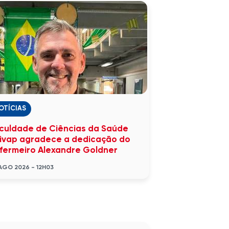
OTÍCIAS
culdade de Ciências da Saúde
ivap agradece a dedicação do
fermeiro Alexandre Goldner
AGO 2026 - 12H03