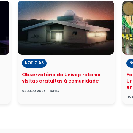
NOTÍCIAS
N
Observatório da Univap retoma
Fa
visitas gratuitas à comunidade
Un
en
05 AGO 2026 - 16H37
05 