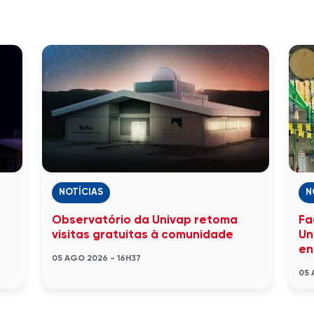
NOTÍCIAS
N
Observatório da Univap retoma
Fa
visitas gratuitas à comunidade
Un
en
05 AGO 2026 - 16H37
05 