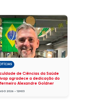
OTÍCIAS
culdade de Ciências da Saúde
ivap agradece a dedicação do
fermeiro Alexandre Goldner
AGO 2026 - 12H03