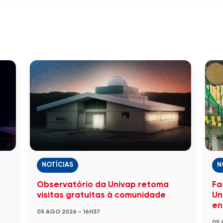
NOTÍCIAS
N
Observatório da Univap retoma
Fa
visitas gratuitas à comunidade
Un
en
05 AGO 2026 - 16H37
05 