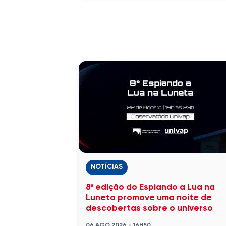
NOTÍCIAS
8ª edição do Espiando a Lua na
Luneta promove uma noite de
descobertas sobre o universo
06 AGO 2026 - 16H50