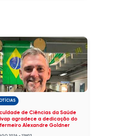
OTÍCIAS
culdade de Ciências da Saúde
ivap agradece a dedicação do
fermeiro Alexandre Goldner
AGO 2026 - 12H03