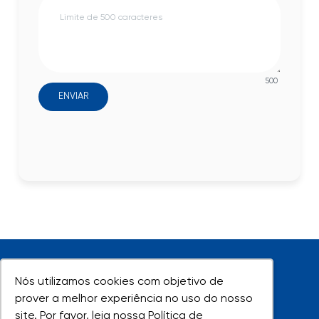
500
ENVIAR
Nós utilizamos cookies com objetivo de
Nós utilizamos cookies com objetivo de
prover a melhor experiência no uso do nosso
prover a melhor experiência no uso do nosso
site. Por favor, leia nossa Política de
site. Por favor, leia nossa Política de