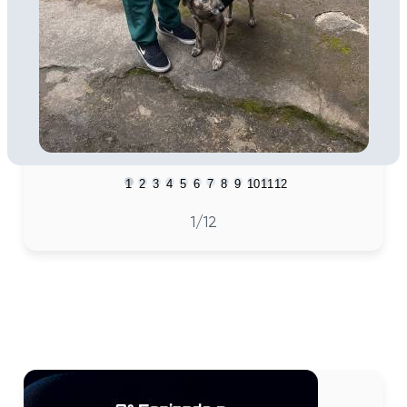
1
2
3
4
5
6
7
8
9
10
11
12
2
/12